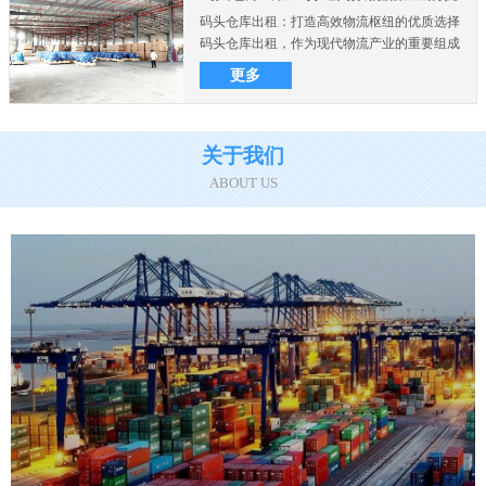
码头仓库出租：打造高效物流枢纽的优质选择
质选择
码头仓库出租，作为现代物流产业的重要组成
部分，在商业和制造业..
更多
关于我们
ABOUT US