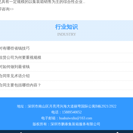
具有一定规模的以集装箱销售为主的综合性企业...
即咨询>>
行业知识
INDUSTRY
时有哪些省钱技巧
租赁公司为何要重视规模
时如何做到最省钱
合同常见术语介绍
合同主要包括哪些内容？
地址：深圳市南山区月亮湾兴海大道丽弯国际公寓B栋2921/2922
电话：15889540052
电子邮箱：
huahuiwuliu@163.com
版权所有：深圳市鹏泰集装箱服务有限公司