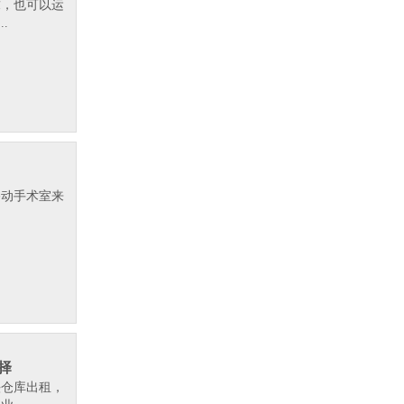
求，也可以运
.
移动手术室来
.
择
头仓库出租，