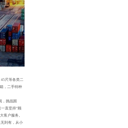
45尺等各类二
箱，二手特种
我，挑战困
一直坚持“顾
广大客户服务。
从无到有，从小