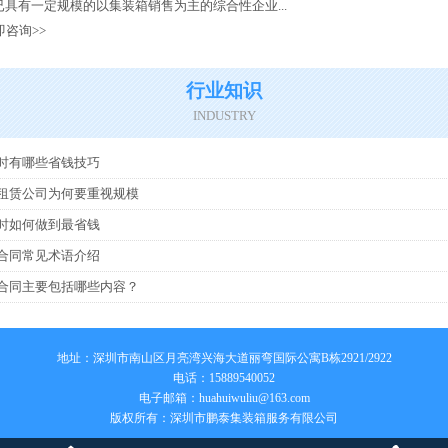
具有一定规模的以集装箱销售为主的综合性企业...
即咨询>>
行业知识
INDUSTRY
时有哪些省钱技巧
租赁公司为何要重视规模
时如何做到最省钱
合同常见术语介绍
合同主要包括哪些内容？
地址：深圳市南山区月亮湾兴海大道丽弯国际公寓B栋2921/2922
电话：15889540052
电子邮箱：
huahuiwuliu@163.com
版权所有：深圳市鹏泰集装箱服务有限公司