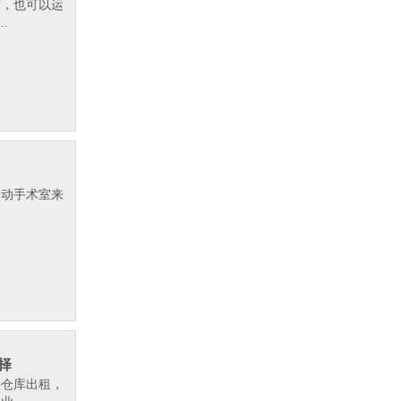
求，也可以运
.
移动手术室来
.
择
头仓库出租，