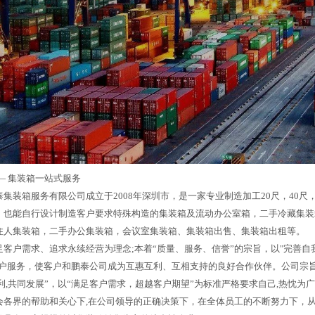
—
集装箱一站式服务
集装箱服务有限公司成立于2008年深圳市，是一家专业制造加工20尺，40尺，
，也能自行设计制造客户要求特殊构造的集装箱及流动办公室箱，二手冷藏集装
住人集装箱，二手办公集装箱，会议室集装箱、集装箱出售、集装箱出租等。
足客户需求、追求永续经营为理念;本着“质量、服务、信誉”的宗旨，以"完善自
客户服务，使客户和鹏泰公司成为互惠互利、互相支持的良好合作伙伴。公司宗旨
利,共同发展”，以“满足客户需求，超越客户期望”为标准严格要求自己,热忱为
会各界的帮助和关心下,在公司领导的正确决策下，在全体员工的不断努力下，