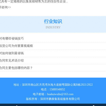
具有一定规模的以集装箱销售为主的综合性企业...
即咨询>>
行业知识
INDUSTRY
时有哪些省钱技巧
租赁公司为何要重视规模
时如何做到最省钱
合同常见术语介绍
合同主要包括哪些内容？
地址：深圳市南山区月亮湾兴海大道丽弯国际公寓B栋2921/2922
电话：15889540052
电子邮箱：
huahuiwuliu@163.com
版权所有：深圳市鹏泰集装箱服务有限公司