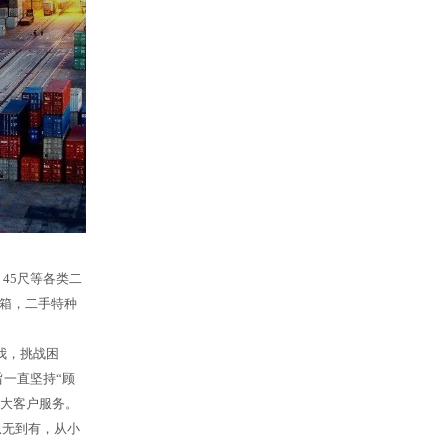
45尺等各类二
箱，二手特种
我，挑战困
一直坚持“顾
广大客户服务。
从无到有，从小