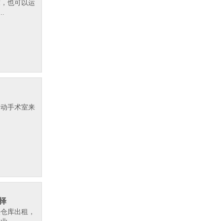
求，也可以运
.
移动手术室来
.
择
头仓库出租，