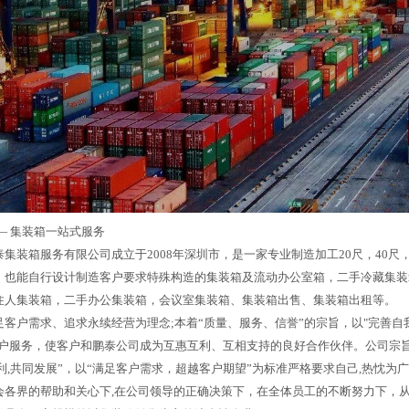
—
集装箱一站式服务
集装箱服务有限公司成立于2008年深圳市，是一家专业制造加工20尺，40尺，
，也能自行设计制造客户要求特殊构造的集装箱及流动办公室箱，二手冷藏集装
住人集装箱，二手办公集装箱，会议室集装箱、集装箱出售、集装箱出租等。
足客户需求、追求永续经营为理念;本着“质量、服务、信誉”的宗旨，以"完善自
客户服务，使客户和鹏泰公司成为互惠互利、互相支持的良好合作伙伴。公司宗旨
利,共同发展”，以“满足客户需求，超越客户期望”为标准严格要求自己,热忱为
会各界的帮助和关心下,在公司领导的正确决策下，在全体员工的不断努力下，