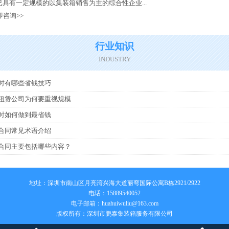
具有一定规模的以集装箱销售为主的综合性企业...
即咨询>>
行业知识
INDUSTRY
时有哪些省钱技巧
租赁公司为何要重视规模
时如何做到最省钱
合同常见术语介绍
合同主要包括哪些内容？
地址：深圳市南山区月亮湾兴海大道丽弯国际公寓B栋2921/2922
电话：15889540052
电子邮箱：
huahuiwuliu@163.com
版权所有：深圳市鹏泰集装箱服务有限公司