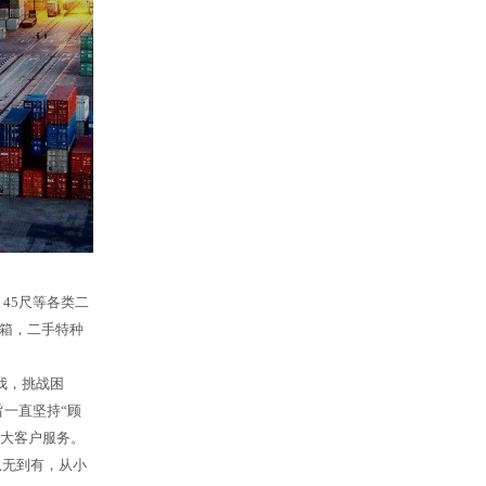
45尺等各类二
箱，二手特种
我，挑战困
一直坚持“顾
广大客户服务。
从无到有，从小