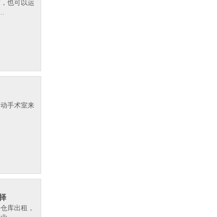
求，也可以运
.
移动手术室来
.
择
头仓库出租，