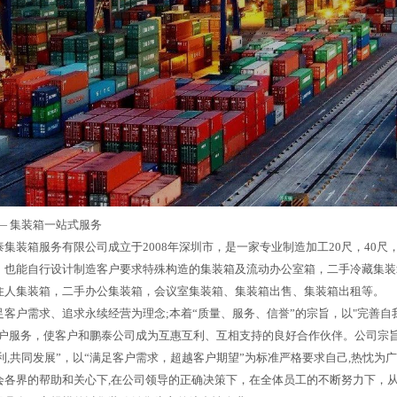
—
集装箱一站式服务
集装箱服务有限公司成立于2008年深圳市，是一家专业制造加工20尺，40尺，
，也能自行设计制造客户要求特殊构造的集装箱及流动办公室箱，二手冷藏集装
住人集装箱，二手办公集装箱，会议室集装箱、集装箱出售、集装箱出租等。
足客户需求、追求永续经营为理念;本着“质量、服务、信誉”的宗旨，以"完善自
客户服务，使客户和鹏泰公司成为互惠互利、互相支持的良好合作伙伴。公司宗旨
利,共同发展”，以“满足客户需求，超越客户期望”为标准严格要求自己,热忱为
会各界的帮助和关心下,在公司领导的正确决策下，在全体员工的不断努力下，